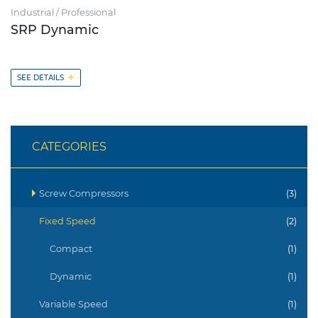
Industrial / Professional
SRP Dynamic
+
SEE DETAILS
CATEGORIES
Screw Compressors
(3)
Fixed Speed
(2)
Compact
(1)
Dynamic
(1)
Variable Speed
(1)