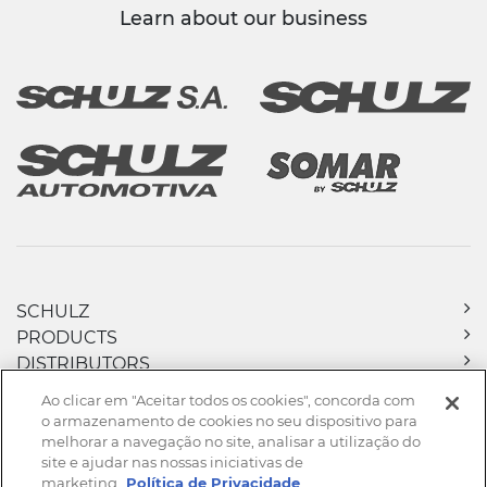
Learn about our business
SCHULZ
PRODUCTS
DISTRIBUTORS
DOWNLOADS
Ao clicar em "Aceitar todos os cookies", concorda com
NEWS
o armazenamento de cookies no seu dispositivo para
CONTACT
melhorar a navegação no site, analisar a utilização do
site e ajudar nas nossas iniciativas de
marketing.
Política de Privacidade