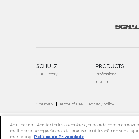
SCHULZ
PRODUCTS
Our History
Professional
Industrial
Site map
Terms of use
Privacy policy
Ao clicar em "Aceitar todos os cookies", concorda com o armaze
© 2026. All rights reserved.
melhorar a navegação no site, analisar a utilização do site e aju
marketing.
Política de Privacidade