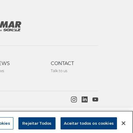
EWS
CONTACT
ws
Talk to us
Created by
okies
Rejeitar Todos
Aceitar todos os cookies