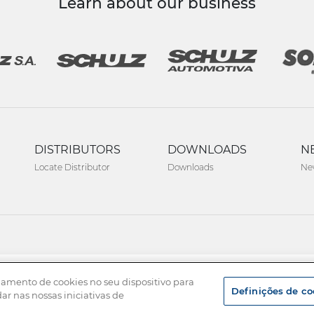
Learn about our business
DISTRIBUTORS
DOWNLOADS
N
Locate Distributor
Downloads
Ne
namento de cookies no seu dispositivo para
Definições de co
dar nas nossas iniciativas de